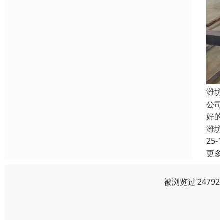
潍
公
好
潍
25-
更
被浏览过 247