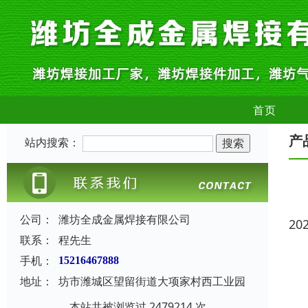
首页
产
站内搜索：
公司：
潍坊全成金属焊接有限公司
20
联系：
程先生
手机：
15216467888
地址：
坊市潍城区望留街道大项家村西工业园
本站共被浏览过 2479214 次