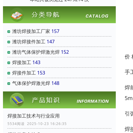
潍坊焊接加工厂家
157
潍坊焊接件加工
147
潍坊气体保护焊激光焊
152
价
焊接加工
143
手
焊接件加工
153
气体保护焊激光焊
148
焊
5
引
焊接加工技术与行业应用
5534阅读 2025-10-23 16:26:35
焊