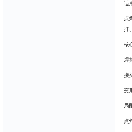
适
点
打
核
焊
接
变
局
点