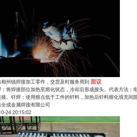
面议
坊相州镇焊接加工零件，交货及时服务周到
焊：将焊接部位加热至熔化状态，冷却后形成接头。代表方法：
连接。钎焊：使用熔点低于工件的钎料，加热后钎料熔化填充间
坊全成金属焊接有限公司
10-24 20:15:02