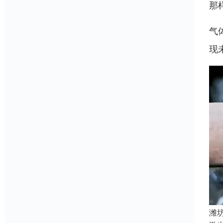
那
气
现
潍