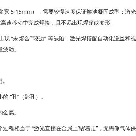
宽 5-15mm），需要较慢速度保证熔池凝固成型；激
可在高速移动中完成焊接，且不易出现焊穿或变形。
 “未熔合”“咬边” 等缺陷；激光焊搭配自动化送丝和
量波动。
键。
 “孔”（匙孔）。
的金属。
程相当于 “激光直接在金属上‘钻’着走”，无需像气体