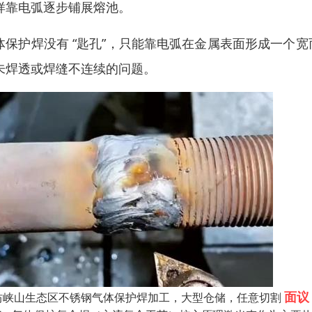
样靠电弧逐步铺展熔池。
体保护焊没有 “匙孔”，只能靠电弧在金属表面形成一个
未焊透或焊缝不连续的问题。
面议
坊峡山生态区不锈钢气体保护焊加工，大型仓储，任意切割