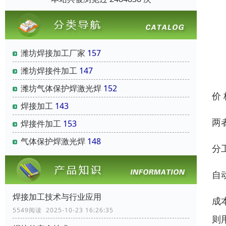
潍坊焊接加工厂家
157
潍坊焊接件加工
147
潍坊气体保护焊激光焊
152
价
焊接加工
143
两
焊接件加工
153
气体保护焊激光焊
148
分
自
焊接加工技术与行业应用
成
5549阅读 2025-10-23 16:26:35
则