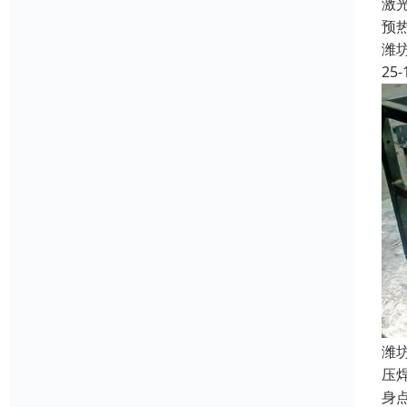
激
预
潍
25-
潍
压
身