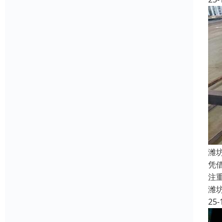
潍
凭
注
潍
25-