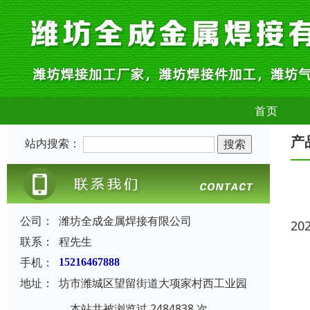
首页
产
站内搜索：
公司：
潍坊全成金属焊接有限公司
20
联系：
程先生
手机：
15216467888
地址：
坊市潍城区望留街道大项家村西工业园
本站共被浏览过 2484838 次